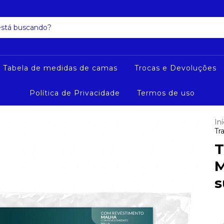
a Tabela de medidas de camas
Trocas e Devoluções
Política de Privacidade
Termos de uso
Iní
Tr
T
M
s