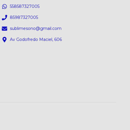
558587327005
85987327005
sublimesono@gmail.com
Av Godofredo Maciel, 606