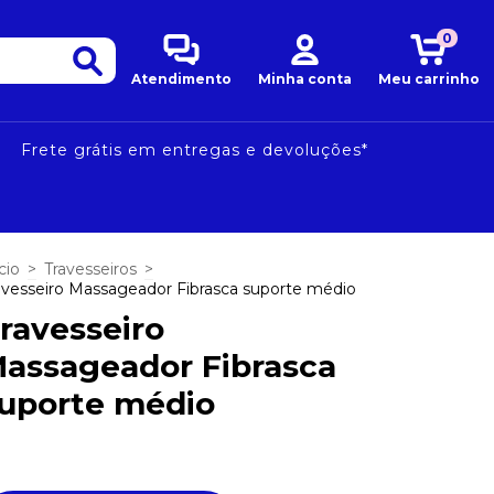
0
Atendimento
Minha conta
Meu carrinho
Frete grátis em entregas e devoluções*
cio
>
Travesseiros
>
avesseiro Massageador Fibrasca suporte médio
ravesseiro
assageador Fibrasca
uporte médio