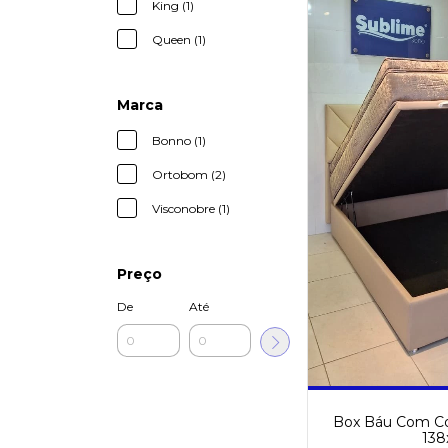
King (1)
Queen (1)
Marca
Bonno (1)
Ortobom (2)
Visconobre (1)
Preço
De
Até
Box Báu Com Co
138