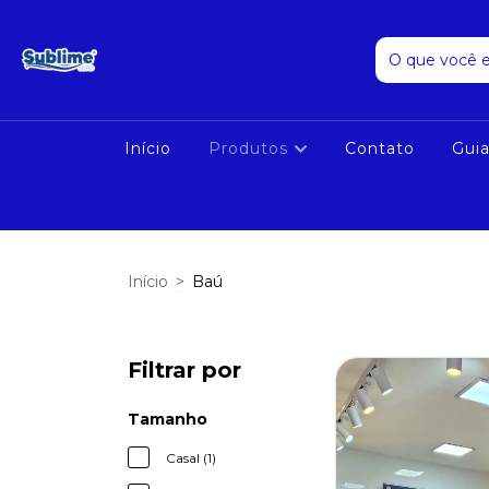
Início
Produtos
Contato
Gui
Início
>
Baú
Filtrar por
Tamanho
Casal (1)