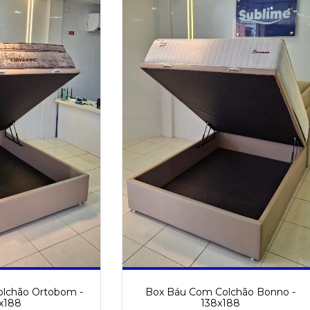
lchão Ortobom -
Box Báu Com Colchão Bonno -
x188
138x188