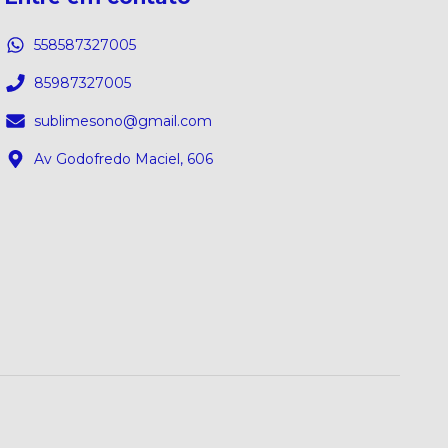
558587327005
85987327005
sublimesono@gmail.com
Av Godofredo Maciel, 606