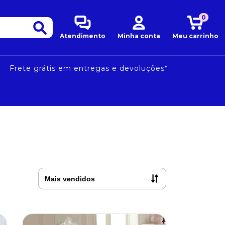
0
Atendimento
Minha conta
Meu carrinho
Frete grátis em entregas e devoluções*