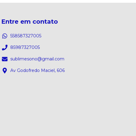
Entre em contato
558587327005
85987327005
sublimesono@gmail.com
Av Godofredo Maciel, 606